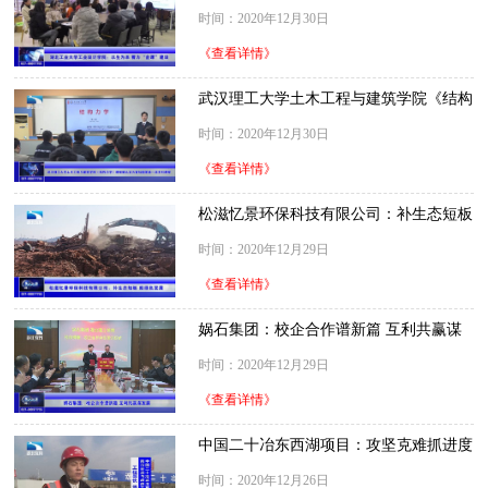
着力“金课”建设
时间：2020年12月30日
《查看详情》
武汉理工大学土木工程与建筑学院《结构
力学》课程被认定为“首批国家级一流本
时间：2020年12月30日
科课程”
《查看详情》
松滋忆景环保科技有限公司：补生态短板
助绿色发展
时间：2020年12月29日
《查看详情》
娲石集团：校企合作谱新篇 互利共赢谋
发展
时间：2020年12月29日
《查看详情》
中国二十冶东西湖项目：攻坚克难抓进度
确保质量抢工期
时间：2020年12月26日