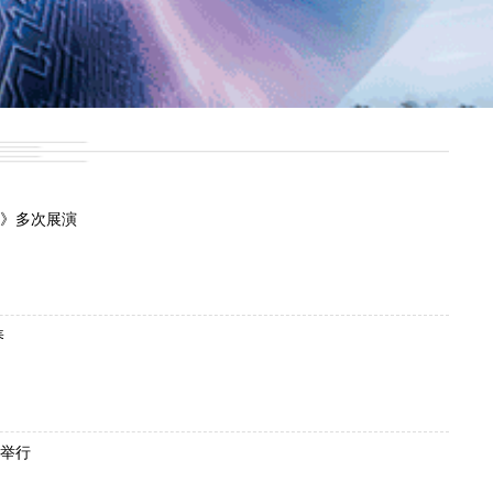
》多次展演
养
举行