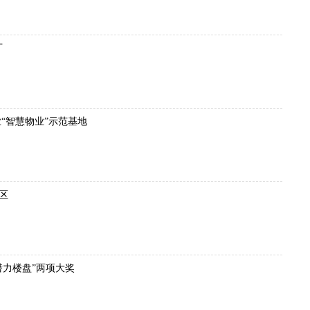
厂
“智慧物业”示范基地
区
潜力楼盘”两项大奖