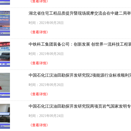
《查看详情》
湖北省住宅工程品质提升暨现场观摩交流会在中建二局举
时间：2021年09月28日
《查看详情》
中铁科工集团装备公司：创新发展 创世界一流科技工程
时间：2021年09月26日
《查看详情》
中国石化江汉油田勘探开发研究院2项能源行业标准顺利
时间：2021年09月26日
《查看详情》
中国石化江汉油田勘探开发研究院两项页岩气国家发明专
时间：2021年09月24日
《查看详情》