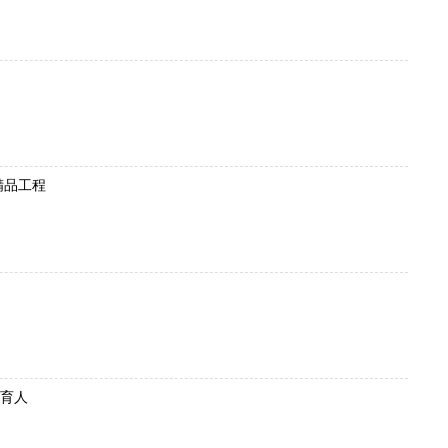
精品工程
育人