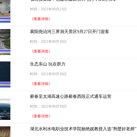
时间：2021年09月23日
《查看详情》
襄阳尧治河三界洞天景区9月27日开门迎客
时间：2021年09月18日
《查看详情》
生态东山 玩在群力
时间：2021年09月18日
《查看详情》
蕲春至太湖高速公路蕲春西段正式通车运营
时间：2021年09月18日
《查看详情》
湖北水利水电职业技术学院杨艳妮教授入选“荆楚好老师”