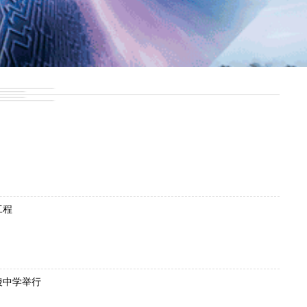
工程
陵中学举行