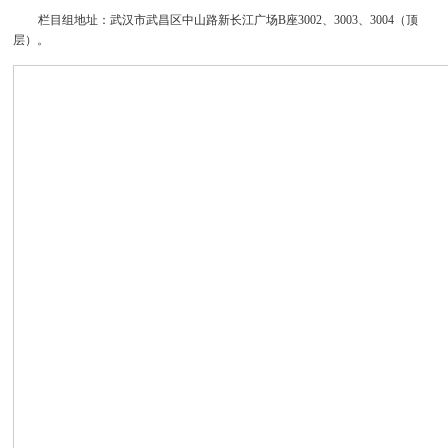
栏目组地址：武汉市武昌区中山路新长江广场B座3002、3003、3004（顶
层）。