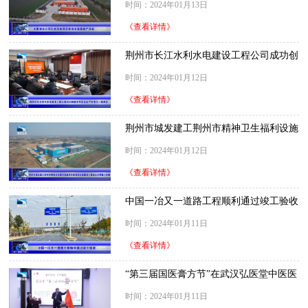
时间：2024年01月13日
《查看详情》
荆州市长江水利水电建设工程公司成功创
建水利安全生产标准化一级单位
时间：2024年01月12日
《查看详情》
荆州市城发建工荆州市精神卫生福利设施
项目荣登湖北省建设工程安全文明施工红
时间：2024年01月12日
榜
《查看详情》
中国一冶又一道路工程顺利通过竣工验收
时间：2024年01月11日
《查看详情》
“第三届国医膏方节”在武汉弘医堂中医医
院盛大启幕
时间：2024年01月11日