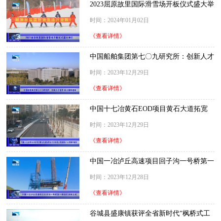
2023屈原故里国际滑雪场开板仪式盛大举
行
时间：2024年01月02日
《查看详情》
中国船舶集团第七〇九研究所：创新人才
培养 助力国防建设
时间：2023年12月29日
《查看详情》
中国十七冶黄石EOD项目黄石大道拓宽
及生态改造工程 首段3.1公里顺利通车
时间：2023年12月29日
《查看详情》
中国一冶泸丘高速项目回子沟一号桥第一
根墩柱浇筑完成
时间：2023年12月28日
《查看详情》
谷城县盛康镇获评全省新时代“枫桥式工