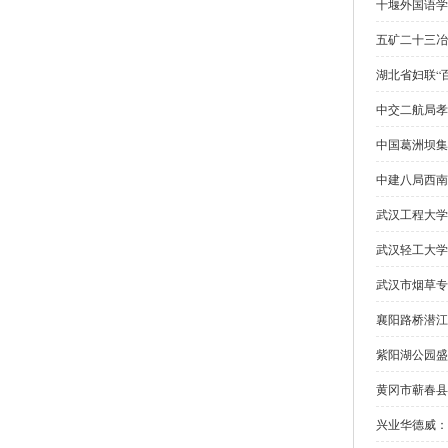
十堰外国语学
五矿二十三冶
湖北省妇联“
中交二航局孝
中国葛洲坝集
中建八局西南
武汉工程大学
武汉轻工大学
武汉市烟草专
襄阳路桥潜江
紫阳湖公园盛
黄冈市蕲春县
兴业华德威：