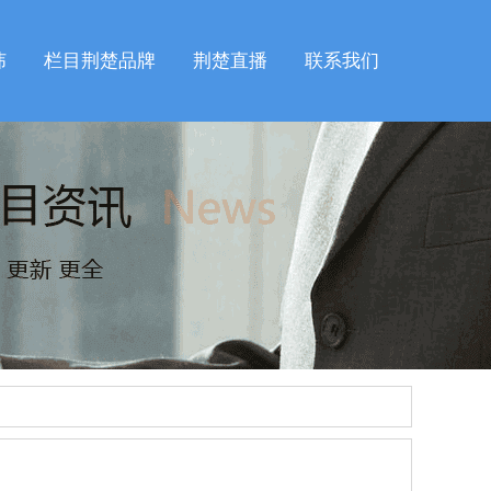
纬
栏目荆楚品牌
荆楚直播
联系我们