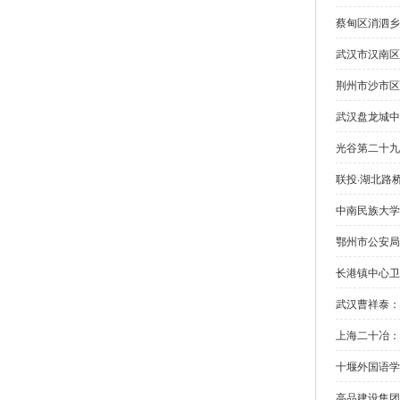
蔡甸区消泗乡
武汉市汉南区
荆州市沙市区
武汉盘龙城中
光谷第二十九
联投·湖北路
中南民族大学
鄂州市公安局
长港镇中心卫
武汉曹祥泰：
上海二十冶：
十堰外国语学
高品建设集团