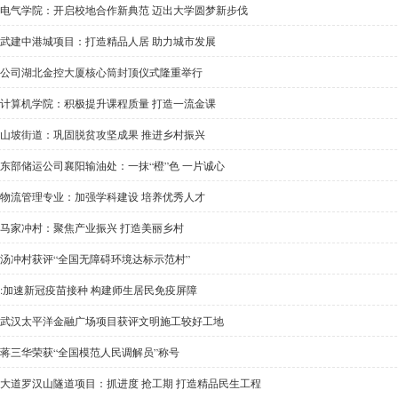
电气学院：开启校地合作新典范 迈出大学圆梦新步伐
武建中港城项目：打造精品人居 助力城市发展
公司湖北金控大厦核心筒封顶仪式隆重举行
计算机学院：积极提升课程质量 打造一流金课
山坡街道：巩固脱贫攻坚成果 推进乡村振兴
东部储运公司襄阳输油处：一抹“橙”色 一片诚心
物流管理专业：加强学科建设 培养优秀人才
马家冲村：聚焦产业振兴 打造美丽乡村
汤冲村获评“全国无障碍环境达标示范村”
:加速新冠疫苗接种 构建师生居民免疫屏障
武汉太平洋金融广场项目获评文明施工较好工地
蒋三华荣获“全国模范人民调解员”称号
大道罗汉山隧道项目：抓进度 抢工期 打造精品民生工程