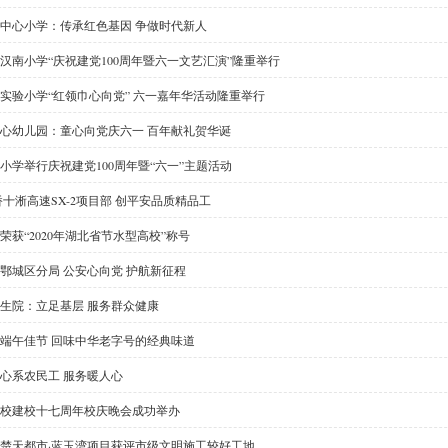
中心小学：传承红色基因 争做时代新人
汉南小学“庆祝建党100周年暨六一文艺汇演”隆重举行
实验小学“红领巾心向党” 六一嘉年华活动隆重举行
心幼儿园：童心向党庆六一 百年献礼贺华诞
小学举行庆祝建党100周年暨“六一”主题活动
桥十淅高速SX-2项目部 创平安品质精品工
荣获“2020年湖北省节水型高校”称号
鄂城区分局 公安心向党 护航新征程
生院：立足基层 服务群众健康
端午佳节 回味中华老字号的经典味道
心系农民工 服务暖人心
校建校十七周年校庆晚会成功举办
楚天都市·蓝玉湾项目获评市级文明施工较好工地