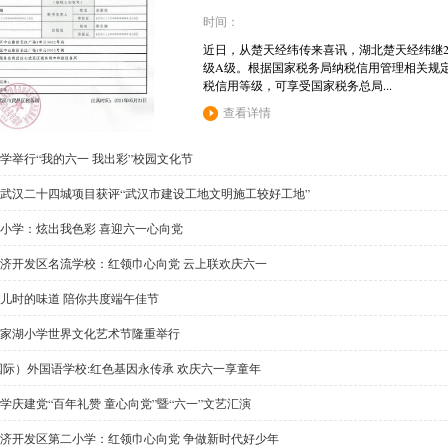
时间：
近日，从楚天经纬传来喜讯，湖北楚天经纬继20
级A级。根据国家税务局纳税信用管理相关规定
税信用等级，可享受国家税务总局...
查看详情
学举行“我的六一 我出彩”校园文化节
武汉二十四城项目获评“武汉市建设工地文明施工较好工地”
小学：炫出我色彩 喜迎六一心向党
济开发区名流学校：红领巾心向党 云上联欢庆六一
儿时的味道 陪你共度端午佳节
家湖小学世界文化艺术节隆重举行
国际）外国语学校:红色基因永传承 欢庆六一享童年
学庆建党“百年礼赞 童心向党”暨“六一”文艺汇演
济开发区第二小学：红领巾心向党 争做新时代好少年