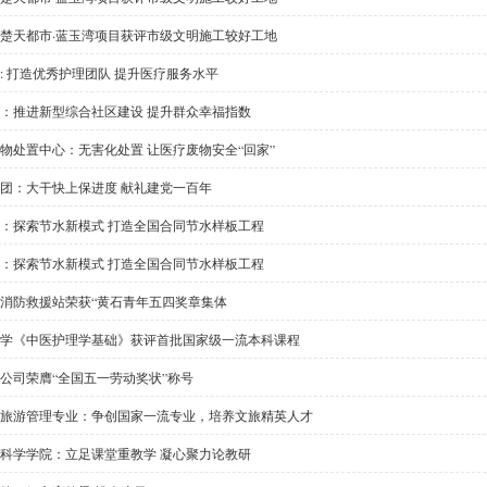
楚天都市·蓝玉湾项目获评市级文明施工较好工地
: 打造优秀护理团队 提升医疗服务水平
：推进新型综合社区建设 提升群众幸福指数
物处置中心：无害化处置 让医疗废物安全“回家”
团：大干快上保进度 献礼建党一百年
：探索节水新模式 打造全国合同节水样板工程
：探索节水新模式 打造全国合同节水样板工程
消防救援站荣获“黄石青年五四奖章集体
学《中医护理学基础》获评首批国家级一流本科课程
公司荣膺“全国五一劳动奖状”称号
旅游管理专业：争创国家一流专业，培养文旅精英人才
科学学院：立足课堂重教学 凝心聚力论教研