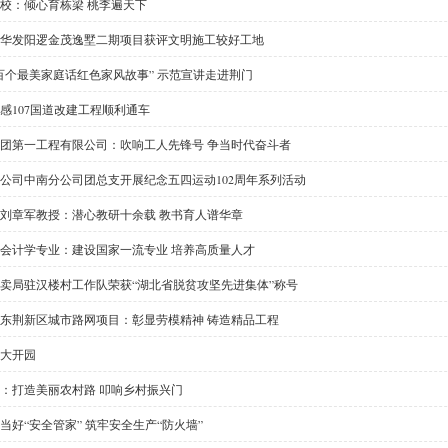
校：倾心育栋梁 桃李遍天下
华发阳逻金茂逸墅二期项目获评文明施工较好工地
百个最美家庭话红色家风故事” 示范宣讲走进荆门
感107国道改建工程顺利通车
团第一工程有限公司：吹响工人先锋号 争当时代奋斗者
公司中南分公司团总支开展纪念五四运动102周年系列活动
刘章军教授：潜心教研十余载 教书育人谱华章
会计学专业：建设国家一流专业 培养高质量人才
卖局驻汉楼村工作队荣获“湖北省脱贫攻坚先进集体”称号
东荆新区城市路网项目：彰显劳模精神 铸造精品工程
大开园
：打造美丽农村路 叩响乡村振兴门
当好“安全管家” 筑牢安全生产“防火墙”