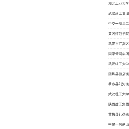
湖北工业大学
武汉建工集团
中交一航局二
黄冈师范学院
武汉市江夏区
国家管网集团
武汉轻工大学
团风县但店镇
蕲春县刘河镇
武汉理工大学
陕西建工集团
黄梅县孔垄镇
中建一局荆山