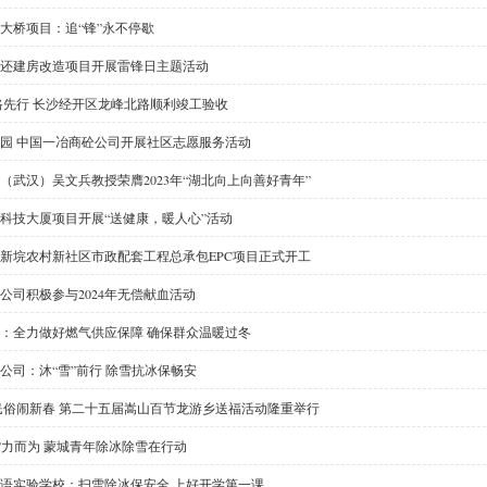
大桥项目：追“锋”永不停歇
还建房改造项目开展雷锋日主题活动
路先行 长沙经开区龙峰北路顺利竣工验收
园 中国一冶商砼公司开展社区志愿服务活动
（武汉）吴文兵教授荣膺2023年“湖北向上向善好青年”
科技大厦项目开展“送健康，暖人心”活动
新垸农村新社区市政配套工程总承包EPC项目正式开工
公司积极参与2024年无偿献血活动
：全力做好燃气供应保障 确保群众温暖过冬
公司：沐“雪”前行 除雪抗冰保畅安
民俗闹新春 第二十五届嵩山百节龙游乡送福活动隆重举行
青”力而为 蒙城青年除冰除雪在行动
语实验学校：扫雪除冰保安全 上好开学第一课