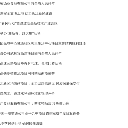
桥汤业食品有限公司向全省人民拜年
造安全文明工地 助力长江新区建设
4年“春风行动”走进红安高新技术产业园区
举办“迎新春、赶大集”活动
团光谷中心城西社区邻里生活中心项目主体结构顺利封顶
设公司武荆宜高速项目部向全省人民拜年
高速公路项目举办乒乓球、台球比赛活动
高铁冷链物流项目同时荣获两项荣誉
北新区消防站项目：全力以赴抓建设 保质保量保交付
自来水厂通过水利部标准化管理评价
产食品股份有限公司：秀水铸品质 淳鱼鲜万家
中国一冶交通公司高平九中项目圆满完成年度目标任务
:冬季保供行动 确保民生温暖