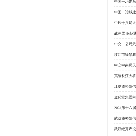
中国一冶走马
中国一冶城建
中铁十八局大
战冰雪 保畅
中交一公局武
枝江市绿景鑫
中交中南局天
夷陵长江大桥
江夏路桥随信
金药堂集团向
2024第十
武汉路桥随信
武汉经开产投