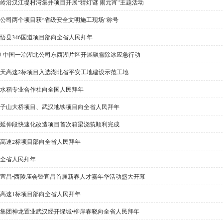
岭沿汉江堤村湾集并项目开展“猜灯谜 闹元宵”主题活动
公司两个项目获“省级安全文明施工现场”称号
悟县346国道项目部向全省人民拜年
通 中国一冶湖北公司东西湖片区开展融雪除冰应急行动
天高速2标项目入选湖北省平安工地建设示范工地
水稻专业合作社向全国人民拜年
子山大桥项目、武汉地铁项目向全省人民拜年
延伸段快速化改造项目首次箱梁浇筑顺利完成
高速2标项目部向全省人民拜年
全省人民拜年
六届宜昌•西陵庙会暨宜昌首届新春人才嘉年华活动盛大开幕
高速1标项目部向全省人民拜年
集团神龙置业武汉经开绿城•柳岸春晓向全省人民拜年