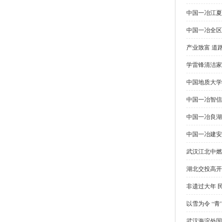
中国一冶江夏
中国一冶全区
产业致富 道
学雷锋清洁家
中国地质大学
中国一冶智信
中国一冶良湖
中国一冶建安
武汉江北中燃
湖北交投高开
非遗过大年 
以雪为令 “
武汉海淀外国