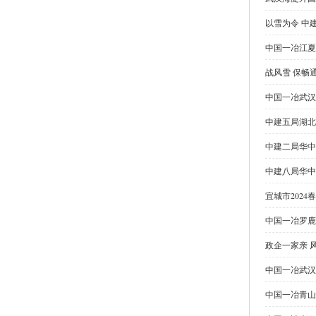
以雪为令 中
中国一冶江夏
战风雪 保畅
中国一冶武汉
中建五局湖北
中建二局华中
中建八局华中
宜城市202
中国一冶罗鹿
政企一家亲 
中国一冶武汉
中国一冶青山