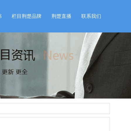
纬
栏目荆楚品牌
荆楚直播
联系我们