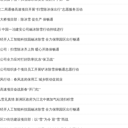
建二局通修高速项目开展“扫雪除冰保出行”志愿服务活动
大桥项目部：除冰雪 促生产 保畅通
通 中国一冶建安公司融冰除雪行动持续进行
经开人工智能科技园融冰除雪 全力保障园区出行畅通
公司：扫雪除冰齐上阵 暖心开路保畅通
公司全力应对打好防寒抗冻“保卫战”
公司组织多个项目员工开展铲冰除雪保畅通志愿行动
4春风行动：春风送岗保用工 城乡联动促就业
高速项目奋战新春“开门红”
风雪见真情 新洲区政府为江北中燃加气站清扫积雪
经开人工智能科技园融冰除雪 全力保障园区出行畅通
区23街坊建设项目部：以“雪”为令 迎“雪”而战