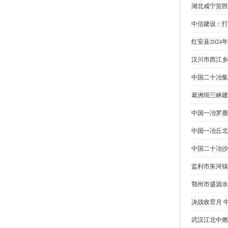
湖北咸宁贺胜
中信建设：打
红安县202
汉川市西江乡
中国二十冶集
葛洲坝三峡建
中国一冶罗鹿
中国一冶丘北
中国二十冶沙
监利市朱河镇
鄂州市盛源水
决战收官月 
武汉江北中燃