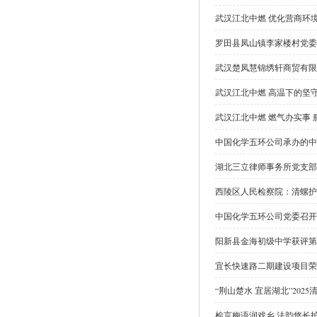
武汉江北中燃 优化营商环
罗田县凤山镇李家楼村党委
武汉楚凤慧锦绣轩商贸有限
武汉江北中燃 高温下的坚
武汉江北中燃 燃气办实事 
中国化学五环公司承办的中
湖北三立律师事务所党支部
西陵区人民检察院：清螺护
中国化学五环公司党委召开庆
阳新县金海初级中学获评第
宜长快速路二期建设项目荣
“荆山楚水 宜居湖北”20
检言梅语润戏乡 法韵悠长