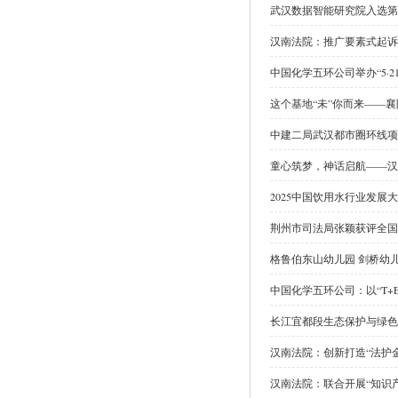
武汉数据智能研究院入选第
汉南法院：推广要素式起诉
中国化学五环公司举办“5·
这个基地“未”你而来——
中建二局武汉都市圈环线项目
童心筑梦，神话启航——汉
2025中国饮用水行业发
荆州市司法局张颖获评全国
格鲁伯东山幼儿园 剑桥幼
中国化学五环公司：以“T+
长江宜都段生态保护与绿色
汉南法院：创新打造“法护金
汉南法院：联合开展“知识