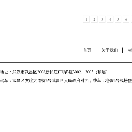
1
2
3
4
5
6
首页
关于我们
栏
地址：武汉市武昌区2008新长江广场B座3002、3003（顶层）
驾车：武昌区友谊大道特2号武昌区人民政府对面；乘车：地铁2号线螃