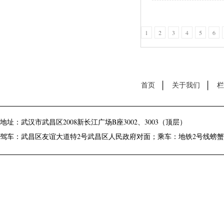
1
2
3
4
5
6
首页
关于我们
栏
地址：武汉市武昌区2008新长江广场B座3002、3003（顶层）
驾车：武昌区友谊大道特2号武昌区人民政府对面；乘车：地铁2号线螃