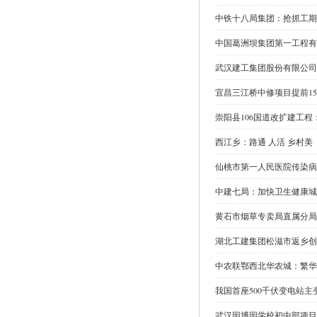
中铁十八局集团：抢抓工期
中国葛洲坝集团第一工程有
武汉建工集团股份有限公司
宜昌三江桥中修项目提前1
崇阳县106国道改扩建工
西江乡：路通 人活 乡村美
仙桃市第一人民医院传染病
中建七局：加快卫生健康城
黄石市烟草专卖局直属分局
湖北工建集团松滋市返乡创业
中农联鄂西北华农城：繁华启
我国首座500千伏变电站
武汉园博园学校初中部项目