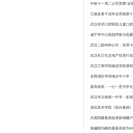
中铁十一局二公司荣膺“全
江陵县巷子深米业亮相第十
武汉存济口腔医院儿童口腔
咸宁市中心医院呼吸与危重
武汉二航特种公司：采用“E
武汉长江生态地产投资打造
武汉工商学院物流学院课程
东西湖区华润项目中小学：
麦高画室：一心一意为学生
武汉市汉南第一中学：多措
湖北美术学院《双向素描》
兵团四建集团临港新城棚户
珠穆朗玛峰的最新高程为884