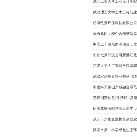
湖北工业大学工业设计学院
武汉理工大学土木工程与建
松滋忆景环保科技有限公司
娲石集团：校企合作谱新篇
中国二十冶东西湖项目：攻
中铁七局武汉公司新港江北
江汉大学人工智能学院课程
武汉宏远瑞泰物业荣获“金
中建科工奓山产城融合示范
开设消费扶贫“生活馆” 搭
同济赤壁医院挂牌五周年 
咸宁市24家企业携百余款
洪湖市第一小学绿色生态环