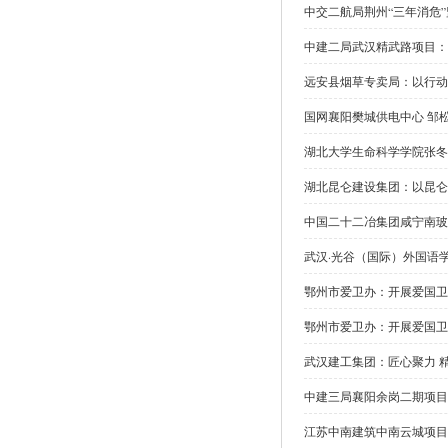
中交二航局荆州“三年消危
中建二局武汉精武路项目：
远安县烟草专卖局：以行动
国网襄阳樊城供电中心 邹
湖北大学生命科学学院张冬
湖北昆仑建设集团：以昆仑
中国二十二冶集团咸宁南玻
武汉·光谷（国际）外国语
鄂州市爱卫办：开展爱国卫
鄂州市爱卫办：开展爱国卫
武汉建工集团：匠心聚力 
中建三局襄阳余岗二期项目
江苏中南建筑中南云城项目