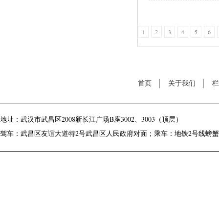
1
2
3
4
5
6
首页
关于我们
栏
地址：武汉市武昌区2008新长江广场B座3002、3003（顶层）
驾车：武昌区友谊大道特2号武昌区人民政府对面；乘车：地铁2号线螃