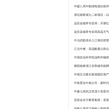
中建八局中航锂电项目获评
湖北路桥咸九二标项目：以
远安县烟草专卖局：开展红
远安县烟草专卖局高温天气
中冶武勘清水入江项目部荣
江北中燃：高温酷暑让群众
中国农业科学院油料作物研
襄阳路桥潜江东荆城市路网
中国五冶黄石新港园区港产
中铁置业中南公司：新时代
中建七局武汉世茂十里星河
宜昌金东方教育集团：喜迎
中铁七局武汉地铁12号线