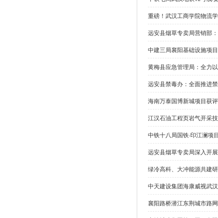
重磅！武汉工商学院物流学
远安县烟草专卖局营销部：
中建三局襄阳基础设施项目
黄梅县应急管理局：全力以
远安县禁毒办：全面推进禁
海南万泰国博新城项目获评
江汉石油工程页岩气开采技
中铁十八局国铁·印江澜项
远安县烟草专卖局深入开展
绿冷高科、大冲能源共建研
中天建设集团海康威视武汉
襄阳路桥潜江东荆城市路网