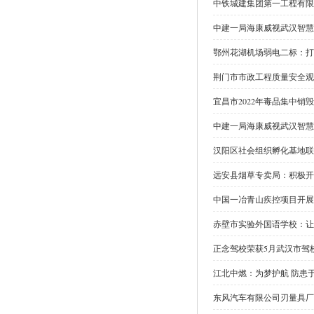
中铁城建集团第一工程有限
中建一局海康威视武汉智慧
鄂州花湖机场弱电二标：打
荆门市市政工程质量安全观
宜昌市2022年毒品集中销
中建一局海康威视武汉智慧
汉阳区社会组织孵化基地联
远安县烟草专卖局：积极开
中国一冶青山疾控项目开展
赤壁市实验外国语学校：让
正念驾校荣获5月武汉市驾
江北中燃：为梦护航 防患
东风汽车有限公司刃量具厂