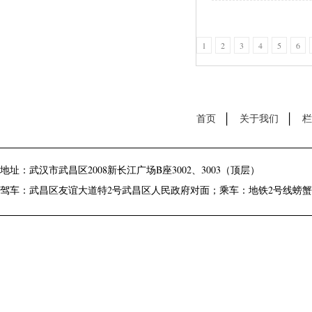
1
2
3
4
5
6
首页
关于我们
栏
地址：武汉市武昌区2008新长江广场B座3002、3003（顶层）
驾车：武昌区友谊大道特2号武昌区人民政府对面；乘车：地铁2号线螃