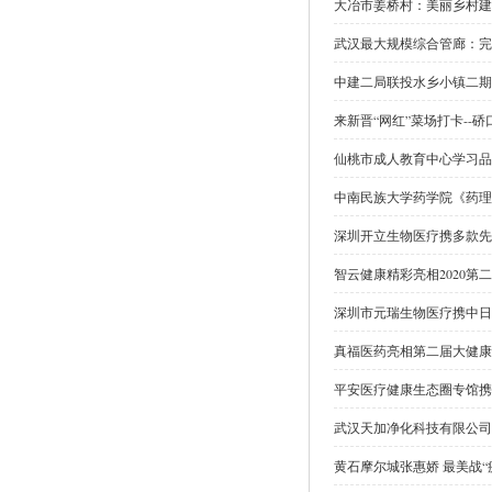
大冶市姜桥村：美丽乡村建
武汉最大规模综合管廊：完
中建二局联投水乡小镇二期
来新晋“网红”菜场打卡--
仙桃市成人教育中心学习品
中南民族大学药学院《药理
深圳开立生物医疗携多款先
智云健康精彩亮相2020第
深圳市元瑞生物医疗携中日
真福医药亮相第二届大健康
平安医疗健康生态圈专馆携
武汉天加净化科技有限公司
黄石摩尔城张惠娇 最美战“