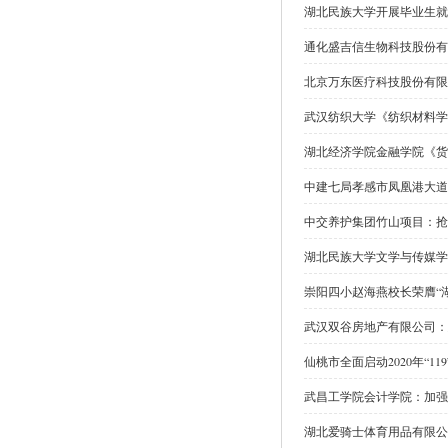
湖北民族大学开展毕业生就
通化盛吉信生物科技股份有
北京万东医疗科技股份有限
武汉纺织大学《纺织材料学
湖北经济学院金融学院《货
中建七局孝感市凤凰港大道
中交养护集团竹山项目：抢
湖北民族大学文学与传媒学
崇阳四小赵海燕校长荣膺“
武汉双谷房地产有限公司：
仙桃市全面启动2020年“1
武昌工学院会计学院：加强
湖北爱骑士体育用品有限公