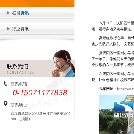
栏目资讯
5月31日，汉阳区十
行业资讯
场，进行实地采访与报道
高唱红歌抒心声，热
含少先队员入队礼、文艺
据汉阳区十里铺小学
了十年了。像他们今天的活
个快乐的六一儿童节，祝
在汉阳区十里铺小学
观，让红色精神在校园不
联系电话
视频网址：
https://wx
联系地址
武汉市武昌区2008新长江广场B座3002、
3003（顶层）