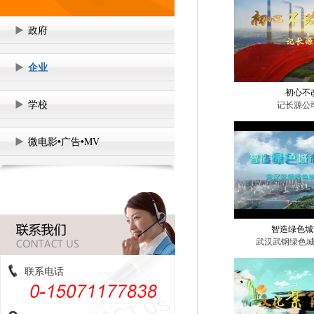
政府
企业
初心不
学校
记长源公
微电影•广告•MV
智造绿色城
武汉武钢绿色
联系电话