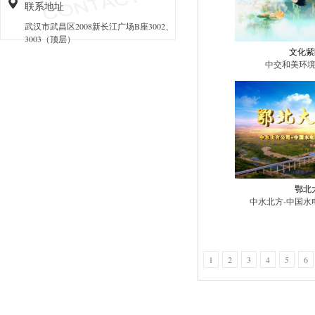
联系地址
武汉市武昌区2008新长江广场B座3002、
3003（顶层）
文化紫
中交和美环
鄂北
中水北方-中国水电
1
2
3
4
5
6