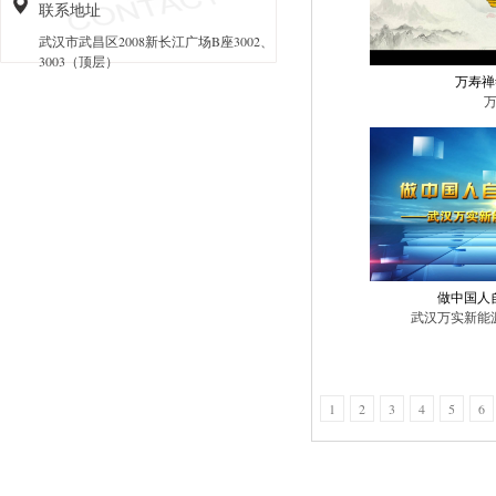
联系地址
武汉市武昌区2008新长江广场B座3002、
3003（顶层）
万寿禅
做中国人
武汉万实新能
1
2
3
4
5
6