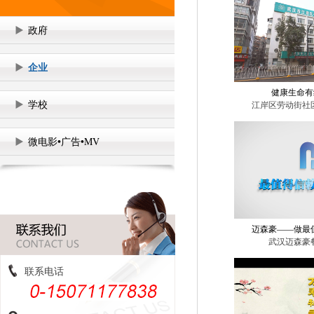
政府
企业
健康生命有
学校
江岸区劳动街社
微电影•广告•MV
迈森豪——做最
武汉迈森豪
联系电话