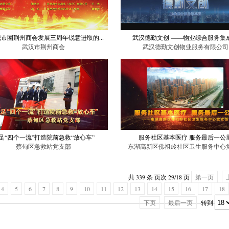
市圈荆州商会发展三周年锐意进取的...
武汉德勤文创 ——物业综合服务集
武汉市荆州商会
武汉德勤文创物业服务有限公司
足“四个一流”打造院前急救“放心车”
服务社区基本医疗 服务最后一公
蔡甸区急救站党支部
东湖高新区佛祖岭社区卫生服务中心党支
共 339 条 页次 29/18 页
第一页
4
5
6
7
8
9
10
11
12
13
14
15
16
17
18
下页
最后一页
转到