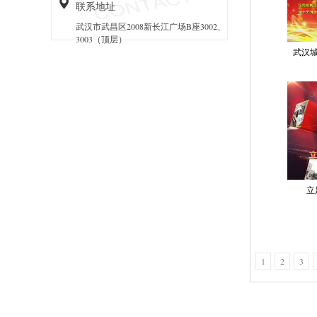
联系地址
武汉市武昌区2008新长江广场B座3002、
3003（顶层）
武汉城
立
1
2
3