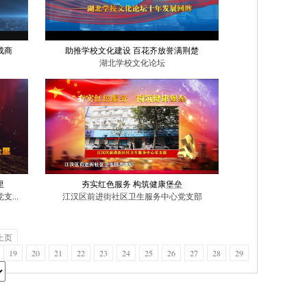
成商
助推学校文化建设 百花齐放誉满荆楚
湖北学校文化论坛
里
夯实红色服务 构筑健康堡垒
...
江汉区前进街社区卫生服务中心党支部
上页
19
20
21
22
23
24
25
26
27
28
29