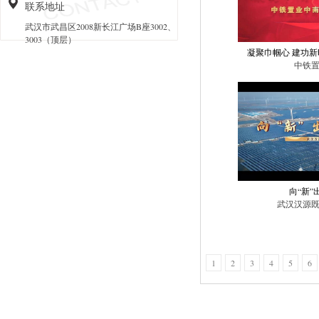
联系地址
武汉市武昌区2008新长江广场B座3002、
3003（顶层）
凝聚巾帼心 建功新
中铁
向“新”
武汉汉源
1
2
3
4
5
6