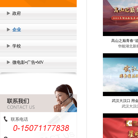
政府
企业
高山之巅青春“追风
学校
华能湖北新
微电影•广告•MV
武汉大汉口 用
武汉大汉
联系电话