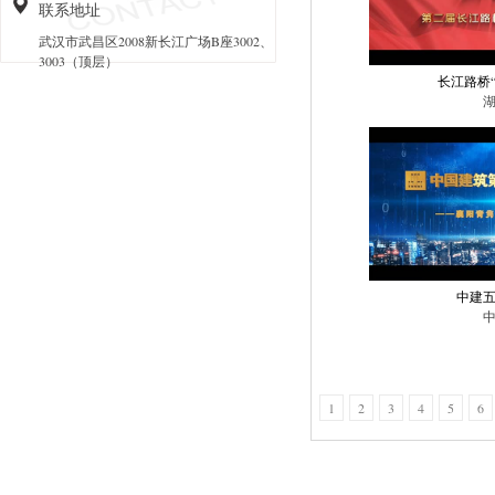
联系地址
武汉市武昌区2008新长江广场B座3002、
3003（顶层）
长江路桥
中建
1
2
3
4
5
6