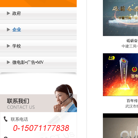
政府
企业
砥砺奋
学校
中建三局
微电影•广告•MV
百年传
武汉市
联系电话