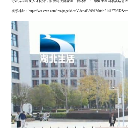
分发挥学科及人才优势，紧密对接新能源、新材料、生命健康等国家战略需
视频地址：
https://wx.vzan.com/live/page/shortVideo/638991?zbid=2141270852&