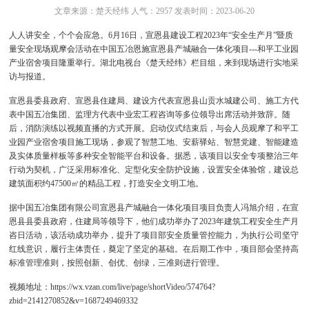
文章来源：楚天经纬 人气：2957 发表时间：2023-06-20
人人讲安全，个个会应急。6月16日，宣恩县建设工程2023年“安全生产月”暨质
量安全现场观摩会活动在中国五冶恩施宣恩县产城融合一体化项目---和平工业园
产业宿舍项目隆重举行。湖北电视台《楚天经纬》栏目组，来到现场进行实地采
访与报道。
宣恩县委县政府、宣恩县住建局、建设方代表宣恩县山贡水城建公司、施工方代
表中国五冶集团、监理方代表中业宏工程咨询等多位领导出席活动并致辞。随
后，消防演练以视频直播的方式开展。启动仪式结束后，与会人员观摩了和平工
业园产业宿舍项目施工现场，参观了智慧工地、安薪驿站、智慧党建、智能建造
及实体质量样板等多种安全智能平台和设备。据悉，该项目以安全专项整治三年
行动为契机，广泛采用标准化、定型化安全防护设施，设置安全体验馆，建设总
建筑面积约47500㎡的精品工程，打造安全文明工地。
据中国五冶集团有限公司宣恩县产城融合一体化项目项目负责人冯旭介绍，在宣
恩县县委县政府，住建局等领导下，他们成功举办了2023年建筑工程安全生产月
咨日活动，该活动成功举办，提升了项目部安全质量管控能力，为执行公司坚守
红线意识，履行主体责任，奠定了坚定的基础。在后期工作中，项目部会坚持高
标准管理准则，按照创新、创优、创绿，三准则进行管理。
视频地址：
https://wx.vzan.com/live/page/shortVideo/574764?
zbid=2141270852&v=1687249469332