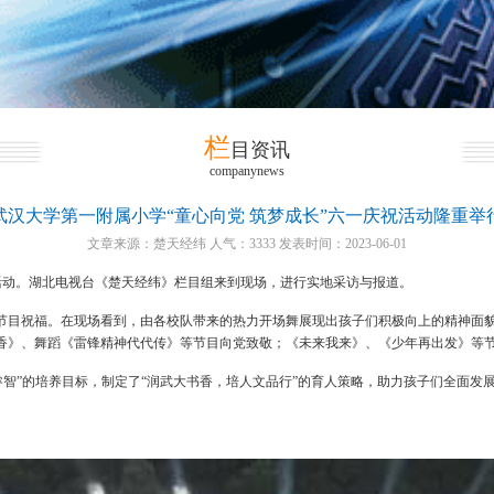
栏
目资讯
companynews
武汉大学第一附属小学“童心向党 筑梦成长”六一庆祝活动隆重举
文章来源：楚天经纬 人气：3333 发表时间：2023-06-01
祝活动。湖北电视台《楚天经纬》栏目组来到现场，进行实地采访与报道。
节目祝福。在现场看到，由各校队带来的热力开场舞展现出孩子们积极向上的精神面
香》、舞蹈《雷锋精神代代传》等节目向党致敬；《未来我来》、《少年再出发》等
睿智”的培养目标，制定了“润武大书香，培人文品行”的育人策略，助力孩子们全面发