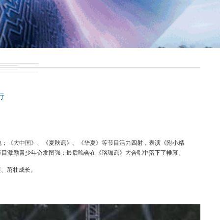
行
貌；《大中国》、《夏秋谣》、《华夏》等节目活力四射，表演《附小精
节目激励青少年奋发图强；最后晚会在《珞珈谣》大合唱中落下了帷幕。
展、茁壮成长。