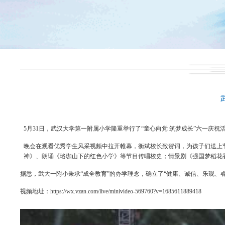
5月31日，武汉大学第一附属小学隆重举行了“童心向党 筑梦成长”六一庆
晚会在观看优秀学生风采视频中拉开帷幕，衡斌校长致贺词，为孩子们送上
神》、朗诵《珞珈山下的红色小学》等节目传唱校史；情景剧《强国梦稻花
据悉，武大一附小秉承“成全教育”的办学理念，确立了“健康、诚信、乐观、
视频地址：
https://wx.vzan.com/live/minivideo-569760?v=1685611889418