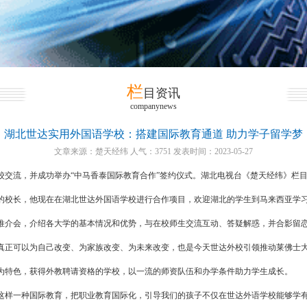
栏
目资讯
companynews
湖北世达实用外国语学校：搭建国际教育通道 助力学子留学梦
文章来源：楚天经纬 人气：3751 发表时间：2023-05-27
校交流，并成功举办“中马香泰国际教育合作”签约仪式。湖北电视台《楚天经纬》栏
的校长，他现在在湖北世达外国语学校进行合作项目，欢迎湖北的学生到马来西亚学
推介会，介绍各大学的基本情况和优势，与在校师生交流互动、答疑解惑，并合影留
真正可以为自己改变、为家族改变、为未来改变，也是今天世达外校引领推动莱佛士
为特色，获得外教聘请资格的学校，以一流的师资队伍和办学条件助力学生成长。
这样一种国际教育，把职业教育国际化，引导我们的孩子不仅在世达外语学校能够学有