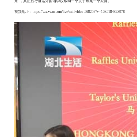
来”，真正践行世达外国语学校帮助一个孩子点亮一个家庭。
视频地址：
https://wx.vzan.com/live/minivideo-568257?v=1685184823978