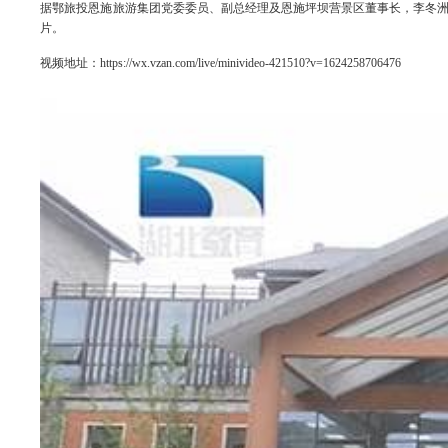
据鄂旅投恩施旅游集团党委委员、副总经理及恩施坪坝营景区董事长，李冬
片。
视频地址：
https://wx.vzan.com/live/minivideo-421510?v=1624258706476