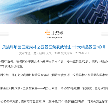
栏
目资讯
companynews
恩施坪坝营国家森林公园景区荣获武陵山“十大精品景区”称号
文章来源：楚天经纬 人气：3601 发表时间：2021-06-21
精品景区”称号。该景区位于湖北省与重庆市的交汇处，常年最高温度22°，是湖北省
进行了实地采访报道。
洲介绍，他们充分利用坪坝营国家森林公园最宝贵资源，按照国家5A级景区和国家
乘坐亚洲最大的V型凌空索道——鸡公山索道，体验在“树尖滑行”的感觉，也可欣赏极
待中心2500平方米，森林酒店客房581间，森林餐厅3个等多项配套场所，可充分满足游