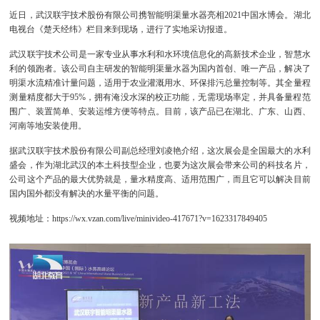
近日，武汉联宇技术股份有限公司携智能明渠量水器亮相2021中国水博会。湖北
电视台《楚天经纬》栏目来到现场，进行了实地采访报道。
武汉联宇技术公司是一家专业从事水利和水环境信息化的高新技术企业，智慧水
利的领跑者。该公司自主研发的智能明渠量水器为国内首创、唯一产品，解决了
明渠水流精准计量问题，适用于农业灌溉用水、环保排污总量控制等。其全量程
测量精度都大于95%，拥有淹没水深的校正功能，无需现场率定，并具备量程范
围广、装置简单、安装运维方便等特点。目前，该产品已在湖北、广东、山西、
河南等地安装使用。
据武汉联宇技术股份有限公司副总经理刘凌艳介绍，这次展会是全国最大的水利
盛会，作为湖北武汉的本土科技型企业，也要为这次展会带来公司的科技名片，
公司这个产品的最大优势就是，量水精度高、适用范围广，而且它可以解决目前
国内国外都没有解决的水量平衡的问题。
视频地址：
https://wx.vzan.com/live/minivideo-417671?v=1623317849405