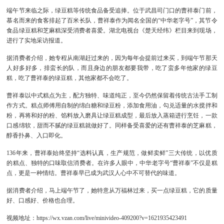
端午节来临之际，绿豆糕等传统食品备受追捧。位于武昌司门口的曹祥泰门前，
慕名而来的食客排起了百米长队，曹祥泰作为闻名全国的“中华老字号”，其节令
食品绿豆糕和芝麻糕深受消费者喜爱。湖北电视台《楚天经纬》栏目来到现场，
进行了实地采访报道。
据消费者介绍，她专程从南湖赶过来的，因为每年会提前过来买，到端午节那天
人好多好多，排蛮长的队，而且身边的朋友都要我带，吃了蛮多年他家的绿豆
糕，吃了曹祥泰的绿豆糕，其他家都不会吃了。
曹祥泰以中式糕点为主，配方独特、味道纯正，至今仍然保留着传统古法手工制
作方式。糕点师傅用自制的绵白糖和绿豆粉，添加食用油，勾兑适量的水搅拌和
粉，再将和好的粉、馅料放入磨具让绿豆糕成型，最后放入蒸箱进行烹饪，一款
口感绵软，甜而不腻的绿豆糕就做好了。同样备受喜爱的还有曹祥泰的芝麻糕，
醇香扑鼻、入口即化。
136年来，曹祥泰始终坚持“选料认真，生产规范，做鲜卖鲜”三大传统，以优质
的糕点、独特的口味取信消费者。在许多人眼中，中华老字号“曹祥泰”不仅是糕
点，更是一种情结。曹祥泰早已成为武汉人心中不可替代的味道。
据消费者介绍，马上端午节了，她特意从万福林过来，买一点绿豆糕，它的质量
好、口感好、价格也合理。
视频地址：
https://wx.vzan.com/live/minivideo-409200?v=1621935423491