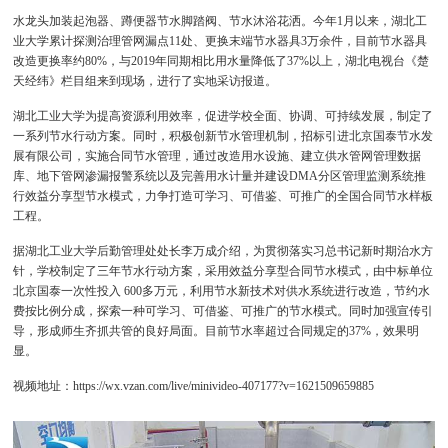
水龙头加装起泡器、蹲便器节水脚踏阀、节水沐浴花洒。今年1月以来，湖北工
业大学累计探测治理管网漏点11处、更换末端节水器具3万余件，目前节水器具
改造更换率约80%，与2019年同期相比用水量降低了37%以上，湖北电视台《楚
天经纬》栏目组来到现场，进行了实地采访报道。
湖北工业大学为提高资源利用效率，促进学校全面、协调、可持续发展，制定了
一系列节水行动方案。同时，积极创新节水管理机制，招标引进北京国泰节水发
展有限公司，实施合同节水管理，通过改造用水设施、建立供水管网管理数据
库、地下管网渗漏报警系统以及完善用水计量并建设DMA分区管理监测系统推
行效益分享型节水模式，力争打造可学习、可借鉴、可推广的全国合同节水样板
工程。
据湖北工业大学后勤管理处处长李万成介绍，为贯彻落实习总书记新时期治水方
针，学校制定了三年节水行动方案，采用效益分享型合同节水模式，由中标单位
北京国泰一次性投入 600多万元，利用节水新技术对供水系统进行改造，节约水
费按比例分成，探索一种可学习、可借鉴、可推广的节水模式。同时加强宣传引
导，形成师生齐抓共管的良好局面。目前节水率超过合同规定的37%，效果明
显。
视频地址：
https://wx.vzan.com/live/minivideo-407177?v=1621509659885