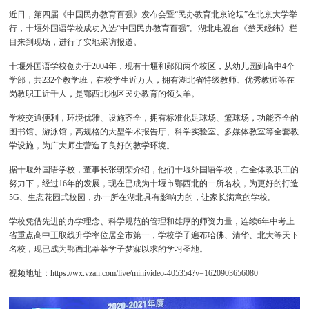
近日，第四届《中国民办教育百强》发布会暨“民办教育北京论坛”在北京大学举
行，十堰外国语学校成功入选“中国民办教育百强”。湖北电视台《楚天经纬》栏
目来到现场，进行了实地采访报道。
十堰外国语学校创办于2004年，现有十堰和郧阳两个校区，从幼儿园到高中4个
学部，共232个教学班，在校学生近万人，拥有湖北省特级教师、优秀教师等在
岗教职工近千人，是鄂西北地区民办教育的领头羊。
学校交通便利，环境优雅、设施齐全，拥有标准化足球场、篮球场，功能齐全的
图书馆、游泳馆，高规格的大型学术报告厅、科学实验室、多媒体教室等全套教
学设施，为广大师生营造了良好的教学环境。
据十堰外国语学校，董事长张朝荣介绍，他们十堰外国语学校，在全体教职工的
努力下，经过16年的发展，现在已成为十堰市鄂西北的一所名校，为更好的打造
5G、生态花园式校园，办一所在湖北具有影响力的，让家长满意的学校。
学校凭借先进的办学理念、科学规范的管理和雄厚的师资力量，连续6年中考上
省重点高中正取线升学率位居全市第一，学校学子遍布哈佛、清华、北大等天下
名校，现已成为鄂西北莘莘学子梦寐以求的学习圣地。
视频地址：
https://wx.vzan.com/live/minivideo-405354?v=1620903656080