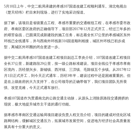
5月10日上午，中交二航局承建的孝感107国道改建工程顺利通车。湖北电视台
《楚天经纬》栏目来到现场，进行了实地采访报道。
据了解，该项目是省级重点工程、孝感市重要的交通枢纽工程，在孝感市委市政
府、孝南区委区政府的正确领导下，项目部2017年12月正式开工，经过三年多的
的艰苦奋战，已圆满完成新建段的施工任务，标志着全长37公里的孝感城区东外
环线已全线通车，并与西南外环线新316国道顺利相接，城区外环线已初步成
型，离城区外环圈的闭合更进一步。
据中交二航局孝感107国道改建工程项目副总工李炎介绍，107国道改建工程项目
全长37公里，新建路段29公里，按一级公路标准建设。项目全线位于孝感市孝南
区境内，历经朋兴乡、新铺镇、西河镇、三汊镇、毛陈镇五个乡镇。从2017年12
月1日正式开工，到今天正式通车，历经3年半，建设过程中还是困难重重的。但
是在上级政府的大力支持下，在公司领导的正确带领下，我们项目团队无所畏
惧、攻坚克难，今天正式通车放行。
孝感107国道作为贯通南北的公路交通主动脉，从源头上消除原路段交通拥挤的
现状，极大地提升城市主干道的通行功能。
据孝感市孝南区交通运输局项目建设负责人程文浩介绍，项目的建成对优化区域
路网结构，缓解城区交通压力，拓展城市发展空间，促进地方经济社会高质量发
展具有十分重大的意义。