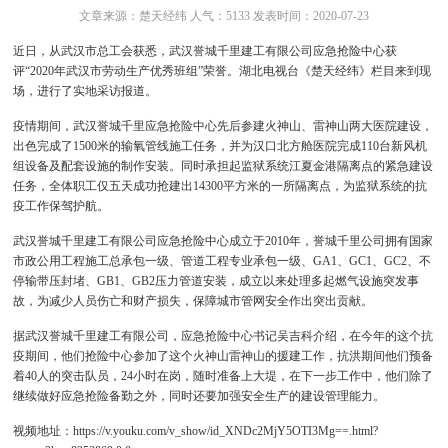
文章来源：楚天经纬 人气：5133 发表时间：2020-07-23
近日，从武汉市总工会获悉，武汉誉城千里建工有限公司应急抢险中心获
评“2020年武汉市劳动生产优秀班组”荣誉。湖北电视台《楚天经纬》栏目来到现
场，进行了实地采访报道。
疫情期间，武汉誉城千里应急抢险中心先后参建火神山、雷神山两大医院建设，
出色完成了1500米的输氧管线施工任务，并为汉口北方舱医院完成110台新风机
组设备及配套设施的制作安装。同时承担起监狱系统江夏金港隔离点的紧急建设
任务，全体职工仅五天成功抢建出14300平方米的一所隔离点，为监狱系统的抗
疫工作保驾护航。
武汉誉城千里建工有限公司应急抢险中心成立于2010年，誉城千里公司拥有国家
市政公用工程施工总承包一级、管道工程专业承包一级、GA1、GC1、GC2、不
停输带压封堵、GB1、GB2压力管道安装，成立以来处理多起燃气设施突发事
故，为减少人员伤亡和财产损失，保障城市管网安全作出突出贡献。
据武汉誉城千里建工有限公司，应急抢险中心书记吴吉科介绍，在今年的这个抗
疫期间，他们抢险中心参加了这个火神山雷神山的援建工作，抗洪期间他们预备
着40人的突击队员，24小时在岗，随时准备上大堤，在下一步工作中，他们除了
继续做好应急抢险备勤之外，同时还要加强安全生产的建设管理能力。
视频地址：
https://v.youku.com/v_show/id_XNDc2MjY5OTI3Mg==.html?