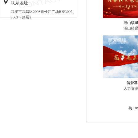
联系地址
武汉市武昌区2008新长江广场B座3002、
3003（顶层）
沼山镇
沼山镇
筑梦基
人力资
共 10