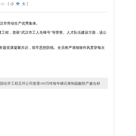
01 【
小
中
大
】
武汉市劳动生产优秀集体。
建工程，曾获“武汉市工人先锋号”等荣誉。人才队伍建设方面，该公
、专题党课凝聚共识，筑牢思想防线。全员将严谨细致作风贯穿每次
国化学工程五环公司签署100万吨每年磷石膏制硫酸联产掺合材