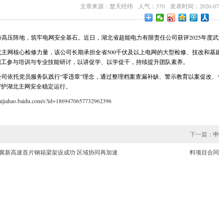
文章来源：楚天经纬 人气：370 发表时间：2026-07-
特高压阵地，筑牢电网安全基石。近日，湖北省超能电力有限责任公司获评2025年度
北主网核心检修力量，该公司长期承担全省500千伏及以上电网的大型检修、技改和基
职工参与培训与专业技能研讨，以讲促学、以学促干，持续提升团队素养。
公司依托党员服务队践行“零违章”理念，通过整理档案查漏补缺、警示教育以案促改
守护湖北主网安全稳定运行。
baijiahao.baidu.com/s?id=1869470657732962396
下一篇：
中
襄新高速首片钢箱梁架设成功 区域协同再加速
料项目合同