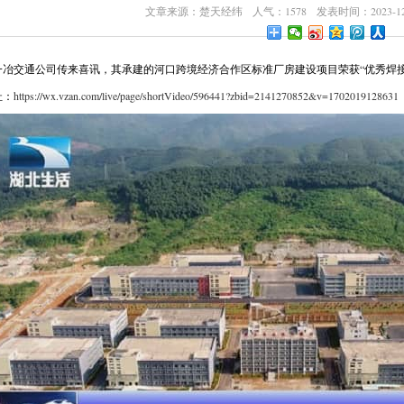
文章来源：楚天经纬 人气：1578 发表时间：2023-12-
一冶交通公司传来喜讯，其承建的河口跨境经济合作区标准厂房建设项目荣获“优秀焊
址：
https://wx.vzan.com/live/page/shortVideo/596441?zbid=2141270852&v=1702019128631