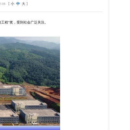
08 【
小
中
大
】
接工程”奖，受到社会广泛关注。