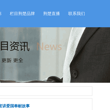
纬
栏目荆楚品牌
荆楚直播
联系我们
宣讲爱国奉献故事