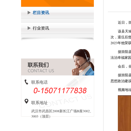
栏目资讯
近日，
行业资讯
该县天
次，退伍后
2023年他
据崇阳
法治幸福家
会后，
据崇阳
思想政治建
联系电话
视频地
联系地址
武汉市武昌区2008新长江广场B座3002、
3003（顶层）