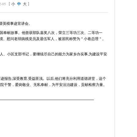
05 【
小
中
大
】
暨英模事迹宣讲会。
爱国奉献故事。他曾获部队嘉奖八次，荣立三等功三次、二等功一
环境、慰问老弱病残党员及退伍军人，被居民称赞为＂小巷总理＂。
人、小区支部书记，要继续尽自己的能力为家乡办实事,为建设平安
迹报告,深受教育,受益匪浅。以后,他们将充分利用道德讲堂，这个
我院干警，爱岗敬业、无私奉献，为平安法治建设，贡献检察力量。