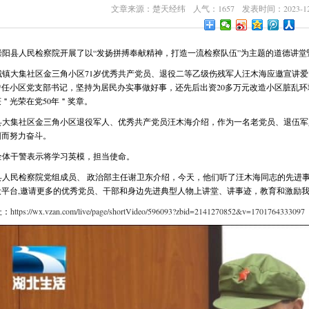
文章来源：楚天经纬 人气：1657 发表时间：2023-12-
崇阳县人民检察院开展了以“发扬拼搏奉献精神，打造一流检察队伍”为主题的道德讲堂
城镇大集社区金三角小区71岁优秀共产党员、退役二等乙级伤残军人汪木海应邀宣讲
曾任小区党支部书记，坚持为居民办实事做好事，还先后出资20多万元改造小区脏乱
荣获＂光荣在党50年＂奖章。
县大集社区金三角小区退役军人、优秀共产党员汪木海介绍，作为一名老党员、退伍军
园而努力奋斗。
全体干警表示将学习英模，担当使命。
县人民检察院党组成员、 政治部主任谢卫东介绍，今天，他们听了汪木海同志的先进事
设平台,邀请更多的优秀党员、干部和身边先进典型人物上讲堂、讲事迹，教育和激励
址：
https://wx.vzan.com/live/page/shortVideo/596093?zbid=2141270852&v=1701764333097