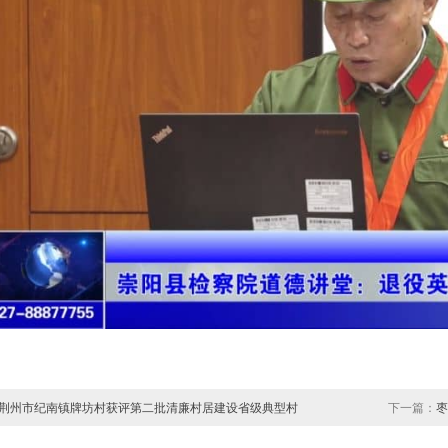
荆州市纪南镇牌坊村获评第二批清廉村居建设省级典型村
下一篇：
枣