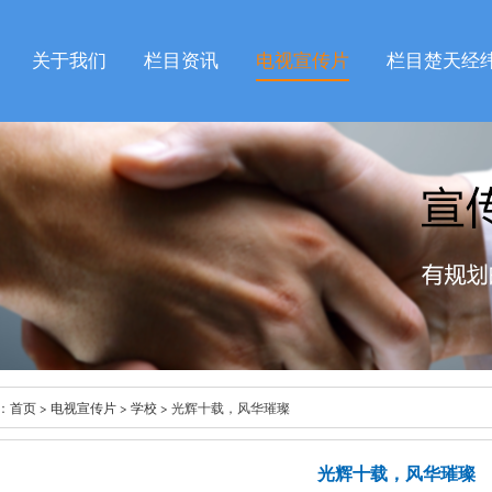
关于我们
栏目资讯
电视宣传片
栏目楚天经
：
首页
>
电视宣传片
>
学校
> 光辉十载，风华璀璨
光辉十载，风华璀璨