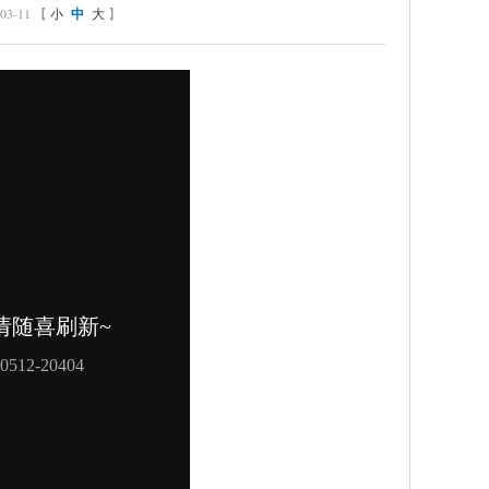
-11 【
小
中
大
】